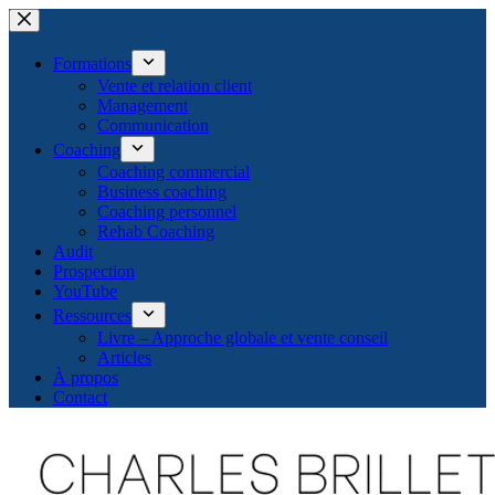
Passer
au
contenu
Formations
Vente et relation client
Management
Communication
Coaching
Coaching commercial
Business coaching
Coaching personnel
Rehab Coaching
Audit
Prospection
YouTube
Ressources
Livre – Approche globale et vente conseil
Articles
À propos
Contact