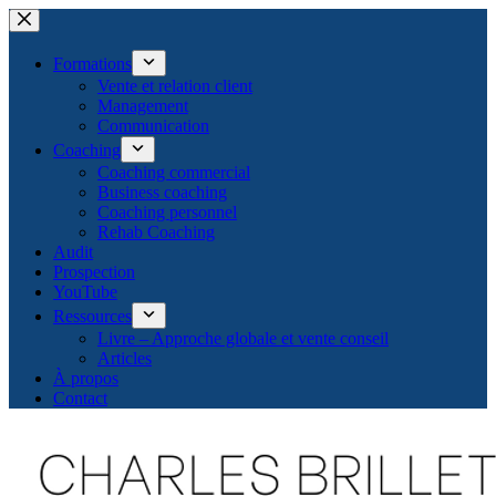
Passer
au
contenu
Formations
Vente et relation client
Management
Communication
Coaching
Coaching commercial
Business coaching
Coaching personnel
Rehab Coaching
Audit
Prospection
YouTube
Ressources
Livre – Approche globale et vente conseil
Articles
À propos
Contact