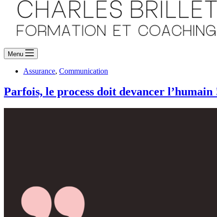
Menu
Assurance
,
Communication
Parfois, le process doit devancer l’humain 