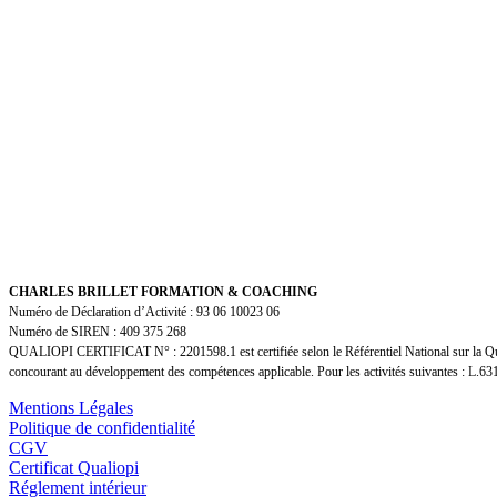
d’agence d’assurance.
Mais « être visible, devenir une référence sur son
Nous pensons que développer son réseau est une 
C’est notre vision et la vision de nos accompagn
« Je sais que je suis sur la bonne voie car les cho
CHARLES BRILLET FORMATION & COACHING
Numéro de Déclaration d’Activité : 93 06 10023 06
Numéro de SIREN : 409 375 268
QUALIOPI CERTIFICAT N° : 2201598.1 est certifiée selon le Référentiel National sur la Qua
concourant au développement des compétences applicable. Pour les activités suivantes : L.631
Mentions Légales
Politique de confidentialité
CGV
Certificat Qualiopi
Réglement intérieur