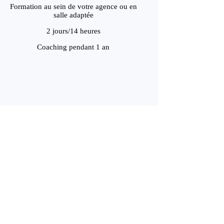
Formation au sein de votre agence ou en
salle adaptée
2 jours/14 heures
Coaching pendant 1 an
seaux sociaux
 d’assurances, les commerciaux et les managers