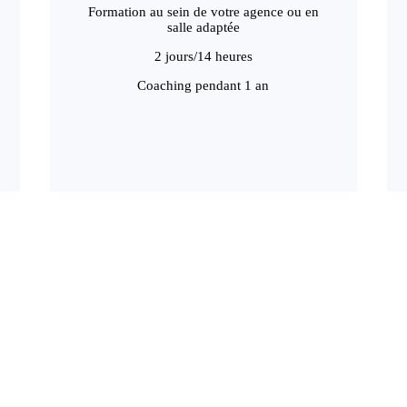
Formation au sein de votre agence ou en
salle adaptée
2 jours/14 heures
Coaching pendant 1 an
s de l’assurance à la communication et aux ré
u sein des agences d’assurance, quasi indispensable pour les agents