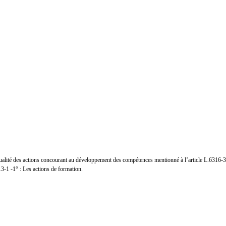
 secteur, networker au sein d’un réseau professionnel ça s’apprend et ça 
démarche professionnelle, elle permet d’apprendre sur nous-même d’abo
ements.
ses ont cessé d’être faciles »
lité des actions concourant au développement des compétences mentionné à l’article L.6316-3 
3-1 -1° : Les actions de formation.