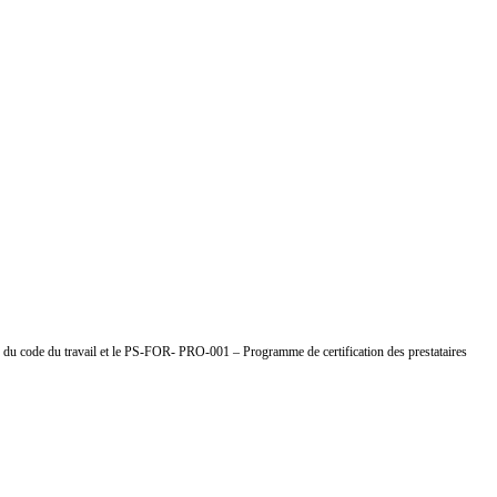
se travaille au quotidien.
rd mais aussi sur les autres.
du code du travail et le PS-FOR- PRO-001 – Programme de certification des prestataires