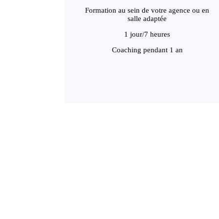
Formation au sein de votre agence ou en
salle adaptée
1 jour/7 heures
Coaching pendant 1 an
Nous formons les professionnel
Le networking est devenu une compétence clé a