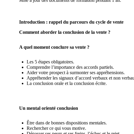
Mise à jour des documents de formation pendant 1 an.
Introduction : rappel du parcours du cycle de vente
Comment aborder la conclusion de la vente ?
A quel moment conclure sa vente ?
Les 5 étapes obligatoires.
Comprendre l’importance des accords partiels.
Aider votre prospect à surmonter ses appréhensions.
Appréhender les signaux d’accord verbaux et non verbau
La conclusion orale et la conclusion écrite.
Un mental orienté conclusion
Être dans de bonnes dispositions mentales.
Rechercher ce qui vous motive.
Dépasser ses peurs et ses freins, l’échec et le rejet.