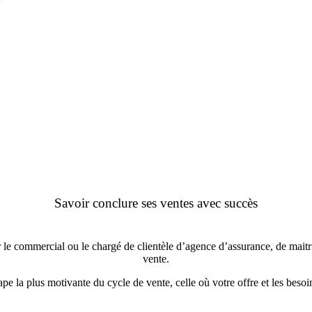
Formation L’art du closing
– CB1-3.5
Savoir conclure ses ventes avec succès
le commercial ou le chargé de clientèle d’agence d’assurance, de maitris
vente.
pe la plus motivante du cycle de vente, celle où votre offre et les beso