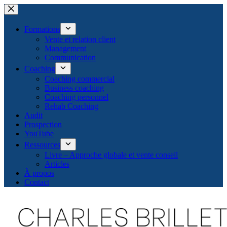
Passer
au
contenu
Formations
Vente et relation client
Management
Communication
Coaching
Coaching commercial
Business coaching
Coaching personnel
Rehab Coaching
Audit
Prospection
YouTube
Ressources
Livre – Approche globale et vente conseil
Articles
À propos
Contact