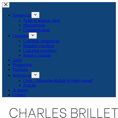
Passer
au
contenu
Formations
Vente et relation client
Management
Communication
Coaching
Coaching commercial
Business coaching
Coaching personnel
Rehab Coaching
Audit
Prospection
YouTube
Ressources
Livre – Approche globale et vente conseil
Articles
À propos
Contact