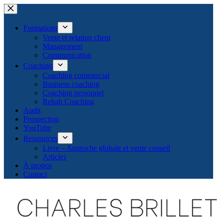
Passer
au
contenu
Formations
Vente et relation client
Management
Communication
Coaching
Coaching commercial
Business coaching
Coaching personnel
Rehab Coaching
Audit
Prospection
YouTube
Ressources
Livre – Approche globale et vente conseil
Articles
À propos
Contact