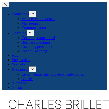
Passer
au
contenu
Formations
Vente et relation client
Management
Communication
Coaching
Coaching commercial
Business coaching
Coaching personnel
Rehab Coaching
Audit
Prospection
YouTube
Ressources
Livre – Approche globale et vente conseil
Articles
À propos
Contact