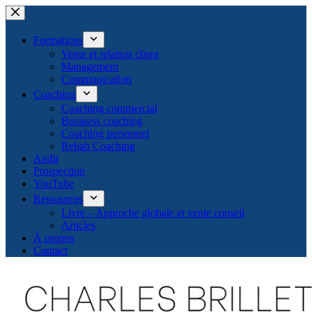
Passer
au
contenu
Formations
Vente et relation client
Management
Communication
Coaching
Coaching commercial
Business coaching
Coaching personnel
Rehab Coaching
Audit
Prospection
YouTube
Ressources
Livre – Approche globale et vente conseil
Articles
À propos
Contact